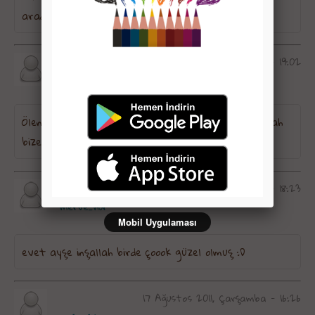
aradım yok öyle bişey...
21 Ağustos 2011, Pazar - 19:02
Ölene kadar AllaH\'a secde etmek nasip olur inşallah
bize.. :cheer: :silly: ;)
20 Ağustos 2011, Cumartesi - 18:23
merve_nur
Mobil Uygulaması
evet ayşe inşallah birde çoook güzel olmuş :D
17 Ağustos 2011, Çarşamba - 16:26