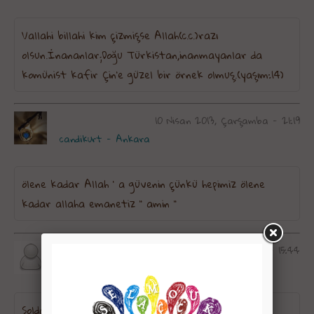
Vallahi billahi kim çizmişse Allah(c.c.)razı
olsun.İnananlar;Doğu Türkistan,inanmayanlar da
komünist kafir Çin'e güzel bir örnek olmuş.(yaşım:14)
10 Nisan 2013, Çarşamba - 21:19
candikurt - Ankara
ölene kadar Allah ' a güvenin çünkü hepimiz ölene
kadar allaha emanetiz '' amin ''
Allahın bir kulu
29 Mart 2013, Cuma - 15:44
Soldaki resim hangi İslam ülkesinin dünyası? Ben