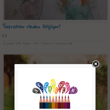
Yapraklar Neden Düşüyor?
(..)
21 Şubat 2021, Pazar - 15:51
| Yorum: 0
| Okunma: 1218