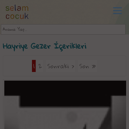
Hayriye Gezer İçerikleri
1
2
Sonraki ›
Son »