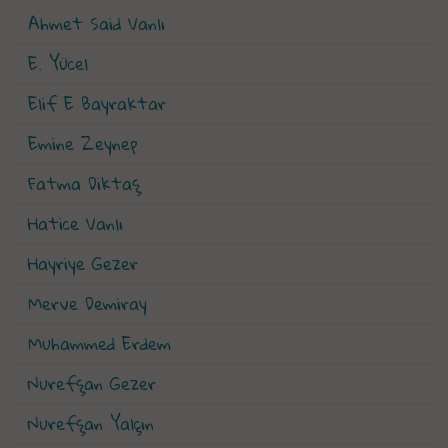
Ahmet Said Vanlı
E. Yücel
Elif E Bayraktar
Emine Zeynep
Fatma Diktaş
Hatice Vanlı
Hayriye Gezer
Merve Demiray
Muhammed Erdem
Nurefşan Gezer
Nurefşan Yalçın