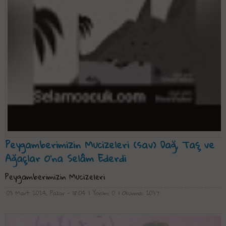
Peygamberimizin Mucizeleri (sav) Dağ, Taş ve
Ağaçlar O'na Selâm Ederdi
Peygamberimizin Mucizeleri
03 Mart 2024, Pazar - 18:04
| Yorum: 0
| Okunma: 2037