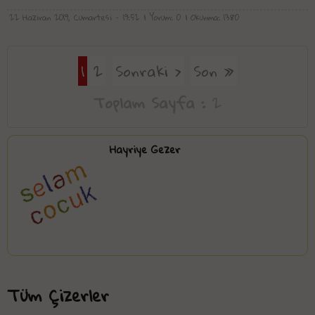
22 Haziran 2019, Cumartesi - 19:52
| Yorum: 0
| Okunma: 1380
1
2
Sonraki ›
Son »
Toplam Sayfa :
2
Hayriye Gezer
Tüm Çizerler