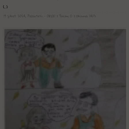
(..)
19 Şubat 2024, Pazartesi - 08:00
| Yorum: 0
| Okunma: 1403