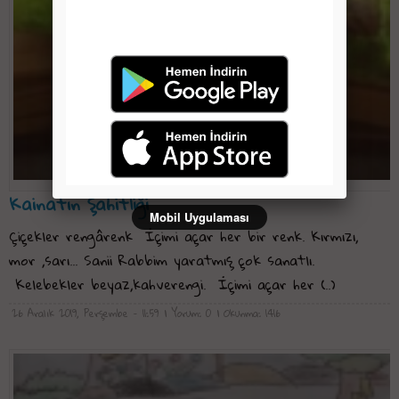
Kainatın Şahitliği
Mobil Uygulaması
Çiçekler rengârenk İçimi açar her bir renk. Kırmızı,
mor ,sarı... Sanii Rabbim yaratmış çok sanatlı.
Kelebekler beyaz,kahverengi. İçimi açar her (..)
26 Aralık 2019, Perşembe - 11:59
| Yorum: 0
| Okunma: 1416