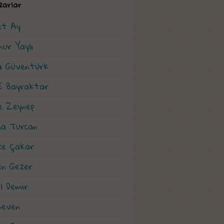
zarlar
t Ay
nur Yaylı
a Güventürk
 E Bayraktar
e Zeynep
a Turcan
e Çakar
en Gezer
l Demir
Seven