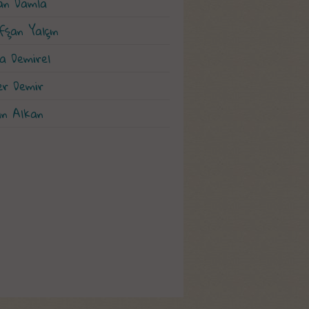
an Damla
fşan Yalçın
a Demirel
er Demir
an Alkan