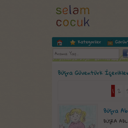
Kategoriler
Görün
Büşra Güventürk İçerikler
1
2
Büşra Abl
BÜŞRA ABLA