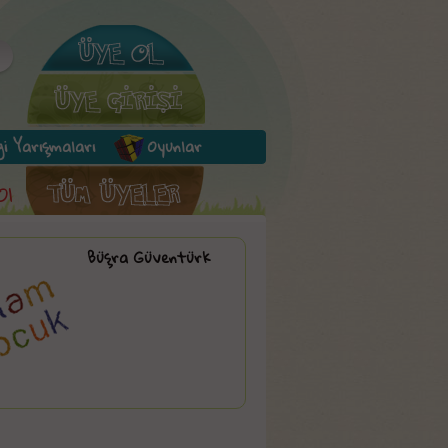
lgi Yarışmaları
Oyunlar
Ol
Büşra Güventürk