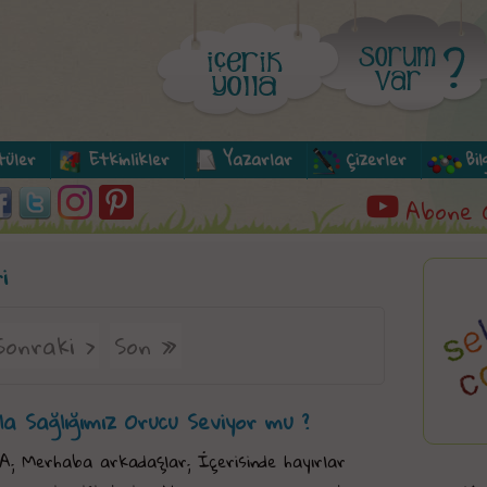
tüler
Etkinlikler
Yazarlar
Çizerler
Bi
Abone 
i
Sonraki ›
Son »
a Sağlığımız Orucu Seviyor mu ?
; Merhaba arkadaşlar; İçerisinde hayırlar