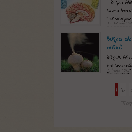
Büşra Abla
sonra bera
teknolojinin
26 Haziran 201
Büşra abl
misin?
BÜŞRA ABLA
bahsedeceği
12 Aralık 2010, 
zehirlenmey
1
2
Top