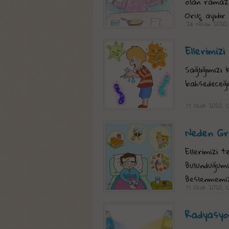
olan ramazan
Oruç ayıdır
26 Nisan 2020,
Ellerimiz
Sağlığımızı
bahsedeceğ
17 Ocak 2020, 
Neden Gri
Ellerimizi 
Bulunduğumu
Beslenmemiz
17 Ocak 2020, C
Radyasyo