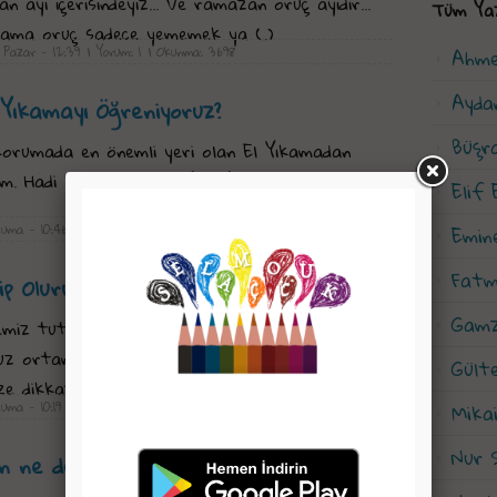
 ayı içerisindeyiz... Ve ramazan oruç ayıdır...
Tüm Ya
 ama oruç sadece yememek ya (..)
 Pazar - 12:39
| Yorum: 1
| Okunma: 3698
Ahme
Ayda
i Yıkamayı Öğreniyoruz?
Büşr
 korumada en önemli yeri olan El Yıkamadan
im. Hadi bakalım Vira BİSMİLLAH...
Elif
Cuma - 10:46
| Yorum: 4
| Okunma: 6324
Emin
Fatm
p Oluruz Büşra Abla ?
Gamz
temiz tutmaya özen göstermeliyiz.
z ortamları sık sık havalandırmalıyız.
Gült
e dikkat etmeliyiz.
uma - 10:19
| Yorum: 5
| Okunma: 7259
Mikai
Nur 
n ne demek Büşra abla?