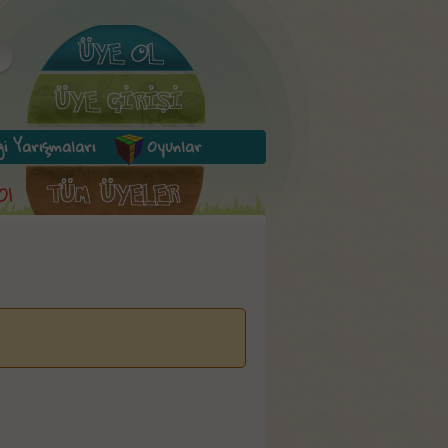
lgi Yarışmaları
Oyunlar
Ol