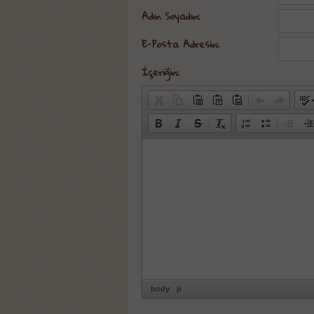
Adın Soyadın:
E-Posta Adresin:
İçeriğin:
body
p