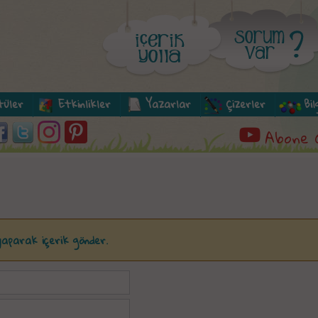
tüler
Etkinlikler
Yazarlar
Çizerler
Bi
Abone 
 yaparak içerik gönder.