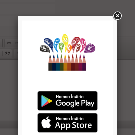
Source
Styles
Format