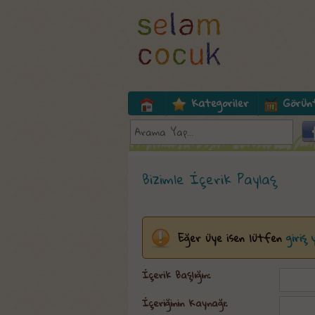
Kategoriler
Görün
Bizimle İçerik Paylaş
Eğer üye isen lütfen
giriş
İçerik Başlığın:
İçeriğinin Kaynağı: