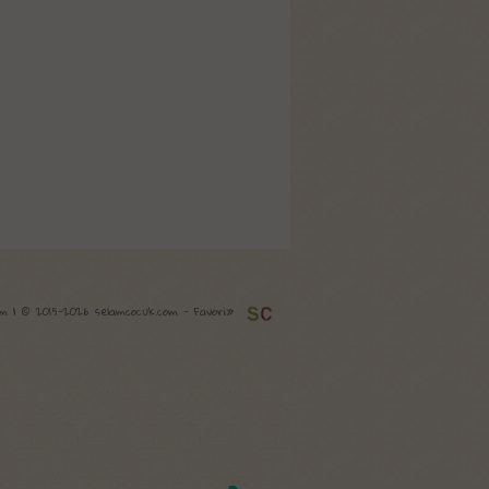
com | © 2015-2026 selamcocuk.com -
Favori»