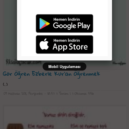
Mobil Uygulaması
Gör Öğren Ezberle Kur'an Öğrenmek
(..)
09 Haziran 2011, Perşembe - 18:57
| Yorum: 1
| Okunma: 5516