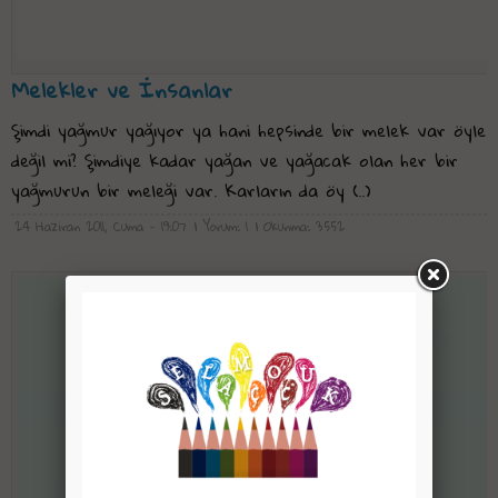
Melekler ve İnsanlar
Şimdi yağmur yağıyor ya hani hepsinde bir melek var öyle
değil mi? Şimdiye kadar yağan ve yağacak olan her bir
yağmurun bir meleği var. Karların da öy (..)
24 Haziran 2011, Cuma - 19:07
| Yorum: 1
| Okunma: 3552