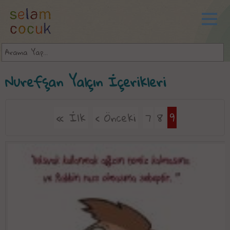
Nurefşan Yalçın İçerikleri
« İlk
‹ Önceki
7
8
9