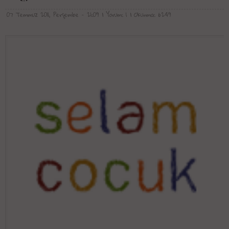
07 Temmuz 2011, Perşembe - 21:09
| Yorum: 1
| Okunma: 6249