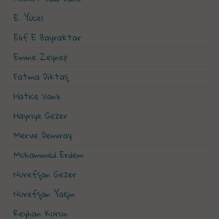
E. Yücel
Elif E Bayraktar
Emine Zeynep
Fatma Diktaş
Hatice Vanlı
Hayriye Gezer
Merve Demiray
Muhammed Erdem
Nurefşan Gezer
Nurefşan Yalçın
Reyhan Kurun