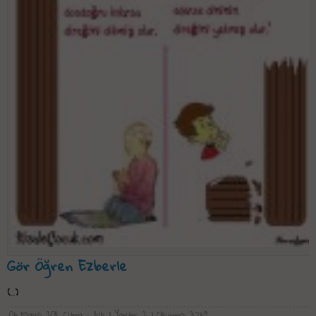
Gör Öğren Ezberle
(..)
06 Mayıs 2011, Cuma - 11:16
| Yorum: 2
| Okunma: 3769