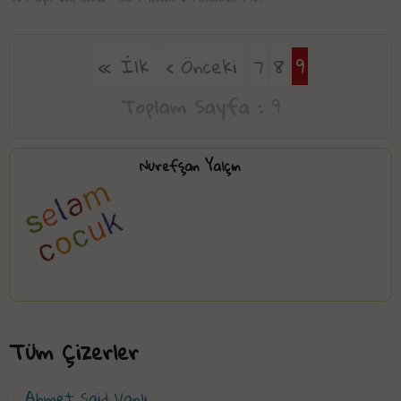
« İlk
‹ Önceki
7
8
9
Toplam Sayfa :
9
Nurefşan Yalçın
Tüm Çizerler
Ahmet Said Vanlı