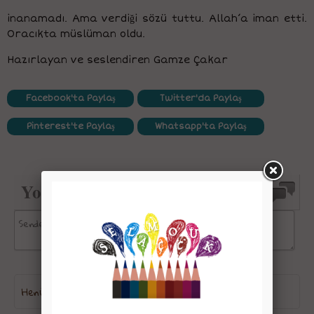
inanamadı. Ama verdiği sözü tuttu. Allah’a iman etti.
Oracıkta müslüman oldu.
Hazırlayan ve seslendiren Gamze Çakar
Facebook'ta Paylaş
Twitter'da Paylaş
Pinterest'te Paylaş
Whatsapp'ta Paylaş
Yorumlar
Henüz kimse yorum yazmadı.