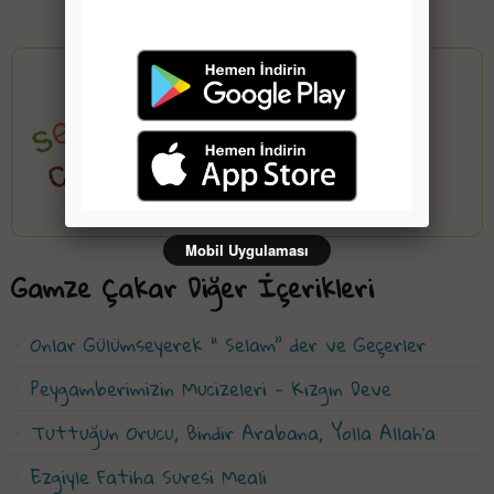
Gamze Çakar
Mobil Uygulaması
Gamze Çakar Diğer İçerikleri
Onlar Gülümseyerek “ Selam” der ve Geçerler
Peygamberimizin Mucizeleri - Kızgın Deve
Tuttuğun Orucu, Bindir Arabana, Yolla Allah'a
Ezgiyle Fatiha Suresi Meali