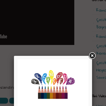
Rama
Çocu
Bayra
Rama
Çocu
Kerem
Çocu
Heye
Sonra
lendirdi Hatice Vanlı çizdi
Dini Vid
Twitter'da Paylaş