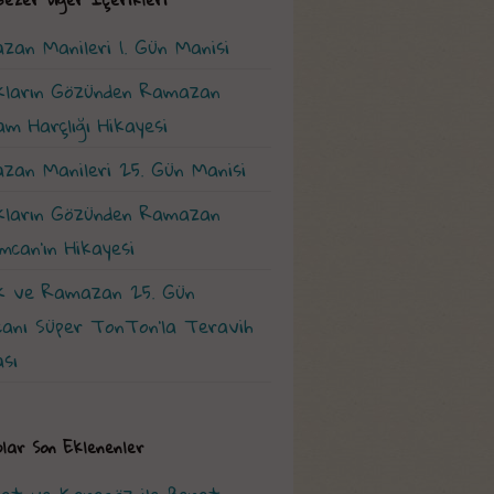
zan Manileri 1. Gün Manisi
kların Gözünden Ramazan
m Harçlığı Hikayesi
zan Manileri 25. Gün Manisi
kların Gözünden Ramazan
can'ın Hikayesi
k ve Ramazan 25. Gün
canı Süper TonTon'la Teravih
sı
eolar Son Eklenenler