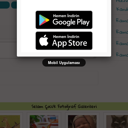
Haci
Whatsapp'ta Paylaş
Kandi
Rama
Rama
Rama
Rama
Mobil Uygulaması
Selam Çocuk Fotoğraf Galerileri