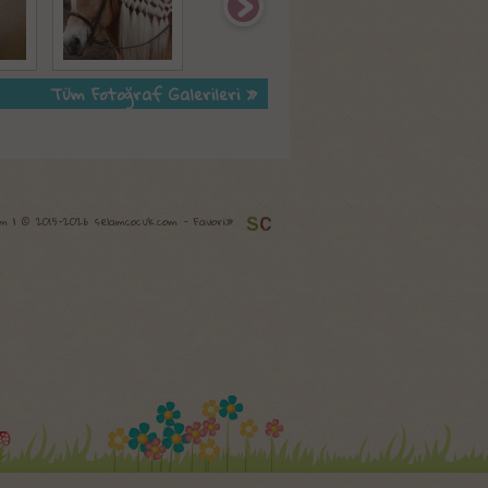
Tüm Fotoğraf Galerileri »
com | © 2015-2026 selamcocuk.com -
Favori»