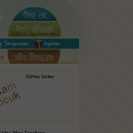
lgi Yarışmaları
Oyunlar
Ol
Gülten Gezer
ezer Diğer İçerikleri