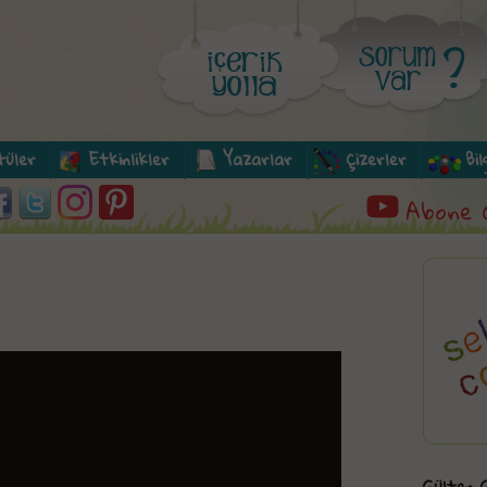
tüler
Etkinlikler
Yazarlar
Çizerler
Bi
Abone 
Gülten G