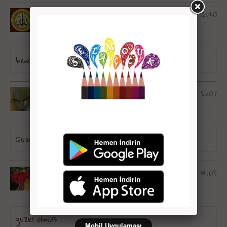
24 Haziran 2017, Cumartesi - 12:40
ebrar orhan - Van
bence güzel bir oyun
01 Kasım 2016, Salı - 21:07
Gokdenız - Trabzon
Güzel olmuş
08 Ekim 2016, Cumartesi - 14:03
zeynoşşş - Diyarbakır
guzel olmus
Mobil Uygulaması