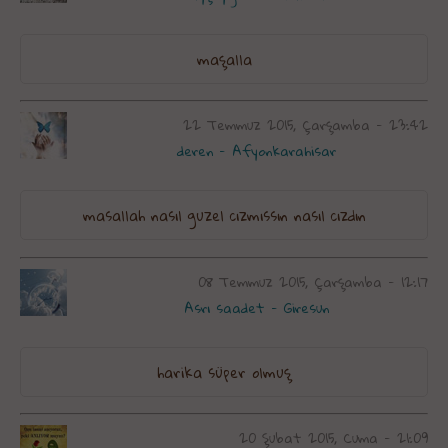
maşalla
22 Temmuz 2015, Çarşamba - 23:42
deren - Afyonkarahisar
masallah nasıl guzel cızmıssın nasıl cızdın
08 Temmuz 2015, Çarşamba - 12:17
Asrı saadet - Giresun
harika süper olmuş
20 Şubat 2015, Cuma - 21:09