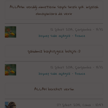
ALLAHın verdiği nimetlerin sayısı sırası yok. inşallah
olmayanlara da verir
12 Şubat 2014, Çarşamba - 15:32
zeynep sude açıkgöz - France
şahidimiz baykuş.gece bekçisi :D
12 Şubat 2014, Çarşamba - 15:32
zeynep sude açıkgöz - France
ALLAH bereket versin
07 Şubat 2014, Cuma - 10:43