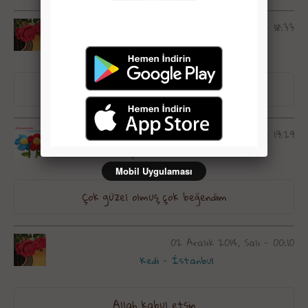
16 Ocak 2015, Cuma - 18:33
nurefşansema - Gümüşhane
süper çizmiş
11 Ocak 2015, Pazar - 19:29
yamanım - İstanbul
Mobil Uygulaması
Çok güzel olmuş çok beğendim
02 Aralık 2014, Salı - 00:10
Kedi - İstanbul
Allah kabul etsin