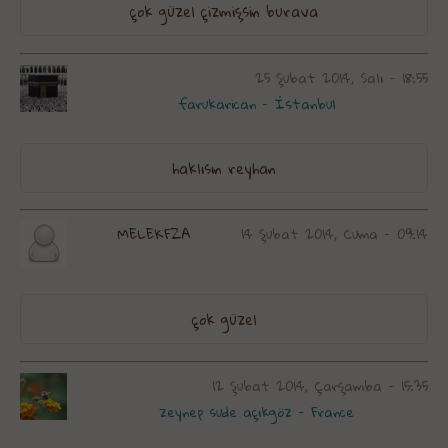
çok güzel çizmişsin burava
25 Şubat 2014, Salı - 18:55
farukarican - İstanbul
haklısın reyhan
MELEKFZA
14 Şubat 2014, Cuma - 09:14
çok güzel
12 Şubat 2014, Çarşamba - 15:35
zeynep sude açıkgöz - France