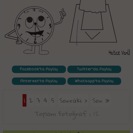
Facebook'ta Paylaş
Twitter'da Paylaş
Pinterest'te Paylaş
Whatsapp'ta Paylaş
1
2
3
4
5
Sonraki ›
Son »
Toplam Fotoğraf :
12