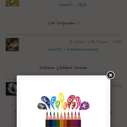
cemile3 - Uşak
Cok beğendim:-)
01 Şubat 2015, Pazar - 17:50
m.betul - Kahramanmaraş
babanın çizdiğine eminim
01 Şubat 2015, Pazar - 17:33
ahmet muhammet - Kahramanmaraş
ben çok beğendim ama onun çizdiğinden pek emin
değilim.