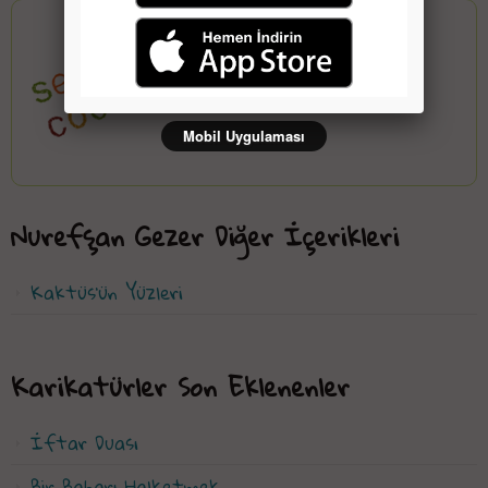
Nurefşan Gezer
Mobil Uygulaması
Nurefşan Gezer Diğer İçerikleri
Kaktüs'ün Yüzleri
Karikatürler Son Eklenenler
İftar Duası
Bir Baharı Halketmek