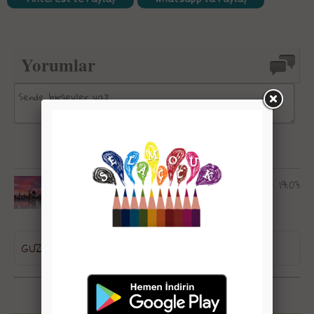
Yorumlar
03 Ocak 2018, Çarşamba - 19:03
zeynep dilbaz - Kayseri
GUZELMİS