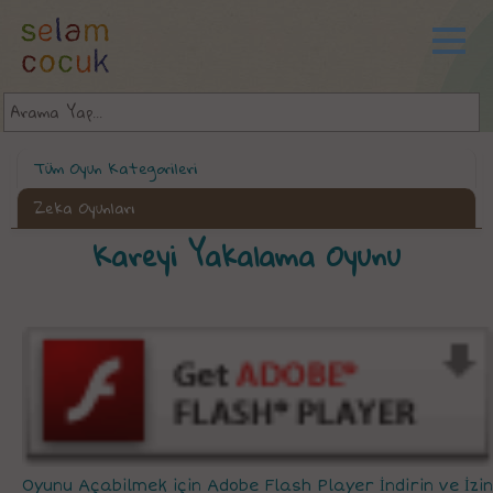
Tüm Oyun Kategorileri
Zeka Oyunları
Kareyi Yakalama Oyunu
Oyunu Açabilmek için Adobe Flash Player İndirin ve İzin