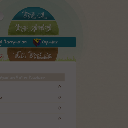
lgi Yarışmaları
Oyunlar
Ol
rışmaları Rekor Puanların
0
m
0
0
0