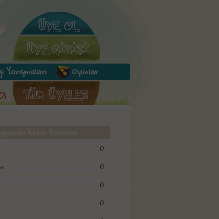
lgi Yarışmaları
Oyunlar
Ol
rışmaları Rekor Puanların
0
m
0
0
0