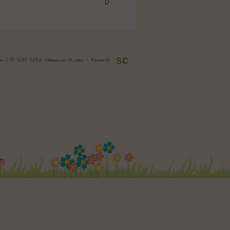
0
com | © 2015-2026 selamcocuk.com -
Favori»