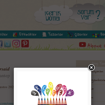
tüler
Etkinlikler
Yazarlar
Çizerler
Bi
Abone 
Bilgi Ya
rsaid
Dinimi Öğreniyorum
antep
Canım Peygamberi
ustos 2024
Risale-i Nur
Bil Bakalım
.com/omersaid/