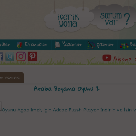
tüler
Etkinlikler
Yazarlar
Çizerler
Bi
Abone 
r Hünerini
Araba Boyama Oyunu 2
Oyunu Açabilmek için Adobe Flash Player İndirin ve İzin 