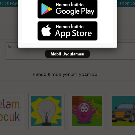
st'te Paylaş
Whatsapp'ta
Yorumlar
Mobil Uygulaması
Henüz kimse yorum yazmadı.