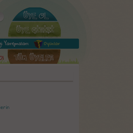
lgi Yarışmaları
Oyunlar
Ol
Verin