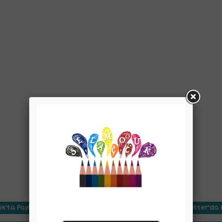
k'ta Paylaş
Twitter'da 