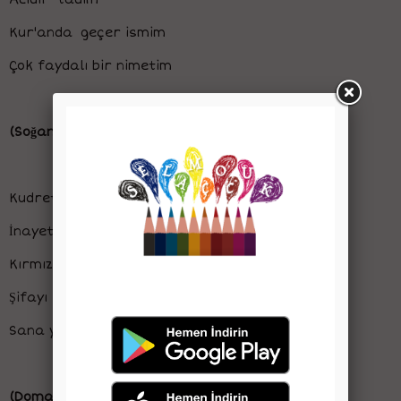
Kur'anda geçer ismim
Çok faydalı bir nimetim
(Soğan)
Kudret çıkarır
İnayet besler
Kırmızıya boyar
Şifayı koyar
Sana yollar
(Domates)