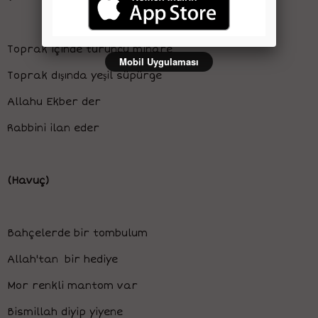
Toprak içinde turuncu minare
Mobil Uygulaması
Toprak dışında yeşil süpürge
Allahu Ekber der
Rabbini ilan eder
(Havuç)
Bahçelerde bir tombulum
Allah'tan bir hediye
Mor renkli mantom var
Bismillah diyip yiyene