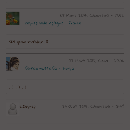
08 Mart 2014, Cumartesi - 17:42
zeynep sude açıkgöz - France
sizi yumurcaklar :D
07 Mart 2014, Cuma - 20:36
furkan mustafa - Konya
:-) :-) :-)
e.zeynep
25 Ocak 2014, Cumartesi - 18:49