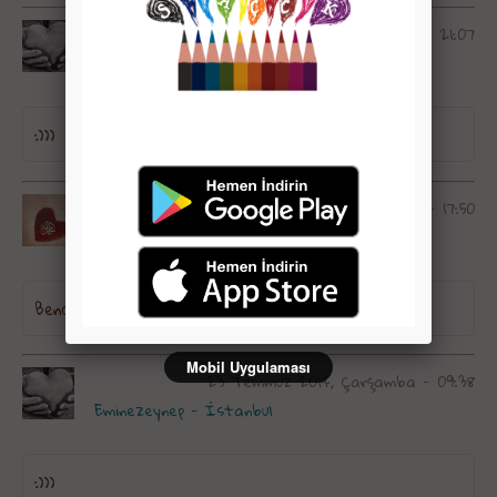
07 Nisan 2015, Salı - 21:07
Eminezeynep - İstanbul
:)))
02 Ağustos 2014, Cumartesi - 17:50
Eslem Ahmet - Greece
Bencede, arkadaşlarımızla iyi geçinmeliyiz...
Mobil Uygulaması
23 Temmuz 2014, Çarşamba - 09:38
Eminezeynep - İstanbul
:)))