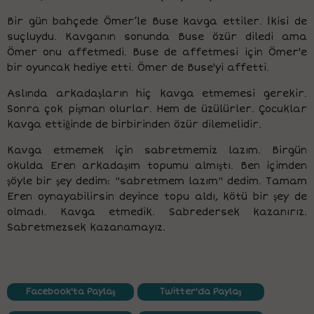
Bir gün bahçede Ömer’le Buse kavga ettiler. İkisi de
suçluydu. Kavganın sonunda Buse özür diledi ama
Ömer onu affetmedi. Buse de affetmesi için Ömer'e
bir oyuncak hediye etti. Ömer de Buse'yi affetti.
Aslında arkadaşların hiç kavga etmemesi gerekir.
Sonra çok pişman olurlar. Hem de üzülürler. Çocuklar
kavga ettiğinde de birbirinden özür dilemelidir.
Kavga etmemek için sabretmemiz lazım. Birgün
okulda Eren arkadaşım topumu almıştı. Ben içimden
şöyle bir şey dedim: "sabretmem lazım" dedim. Tamam
Eren oynayabilirsin deyince topu aldı, kötü bir şey de
olmadı. Kavga etmedik. Sabredersek kazanırız.
Sabretmezsek kazanamayız.
Facebook'ta Paylaş
Twitter'da Paylaş