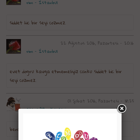
rim - İstanbul
siddet hic bir seyi cozmez.
22 Ağustos 2016, Pazartesi - 20:16
rim - İstanbul
evet dogru kavga etmemeliyiz cunku siddet hic bir
seyi cozmez.
01 Şubat 2016, Pazartesi - 18:25
silanur38 - Kayseri
bencede, arkadaşlarımızla ıyı gecınmelıyız...